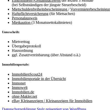
Einkommens-/Gehaltsnachweis
der letzten 3 Monate
(bei Selbstständigen der jüngste Steuerbescheid)
Mietschuldenfreiheitsbescheinigung
/
Vorvermieterbescheinigu
Haftpflichtversicherung
(für Mietsachen)
Personalausweis
Mietkaution
(3 Monatsnettokaltmieten)
Unterschrift:
Mietvertrag
Übergabeprotokoll
Hausordnung
ggf. Zusatzvereinbarung (über Abstand o.ä.)
Immobilienportale:
ImmobilienScout24
Immobilienportale in der Übersicht
Immonet
Immowelt
Immobilien.de
ohne-Makler.net
eBay Kleinanzeigen | Kleinanzeigen für Immobilien
Datenschutzerklärung
Stolz präsentiert von WordPress